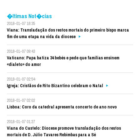
�ltimas Not�cias
2018-01-07 16:35
Viana: Transladação dos restos mortais do primeiro bispo marca
fim de uma etapa na vida da diocese
2018-01-07 09:43
Vaticano: Papa batiza 34 bebés e pede que famílias ensinem
«dialeto» do amor
2018-01-07 02:54
Igreja: Cristãos de Rito Bizantino celebram o Natal
2018-01-07 02:02
Lisboa: Coro da catedral apresenta concerto de ano novo
2018-01-07 01:27
Viana do Castelo: Diocese promove transladação dos restos
mortais de D. Júlio Tavares Rebimbas para a Sé