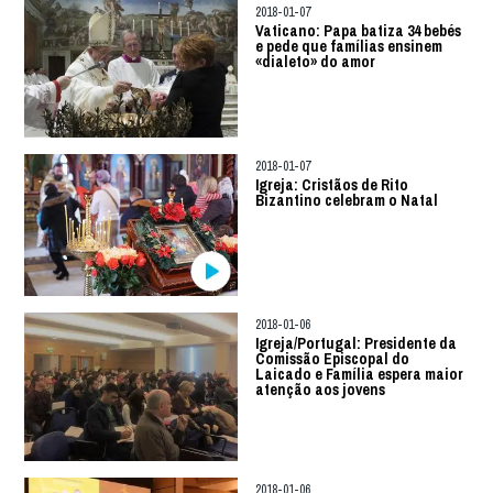
2018-01-07
Vaticano: Papa batiza 34 bebés
e pede que famílias ensinem
«dialeto» do amor
2018-01-07
Igreja: Cristãos de Rito
Bizantino celebram o Natal
2018-01-06
Igreja/Portugal: Presidente da
Comissão Episcopal do
Laicado e Família espera maior
atenção aos jovens
2018-01-06