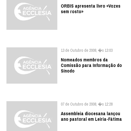
ORBIS apresenta livro «Vozes
sem rosto»
13 de Outubro de 2008, �s 13:03
Nomeados membros da
Comissão para Informação do
Sínodo
07 de Outubro de 2008, �s 12:28
Assembleia diocesana lançou
ano pastoral em Leiria-Fátima