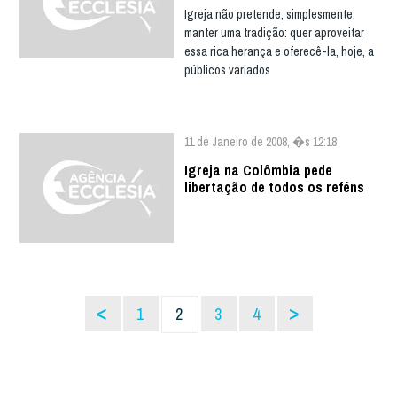
Igreja não pretende, simplesmente,
manter uma tradição: quer aproveitar
essa rica herança e oferecê-la, hoje, a
públicos variados
11 de Janeiro de 2008, �s 12:18
Igreja na Colômbia pede
libertação de todos os reféns
<
>
1
2
3
4