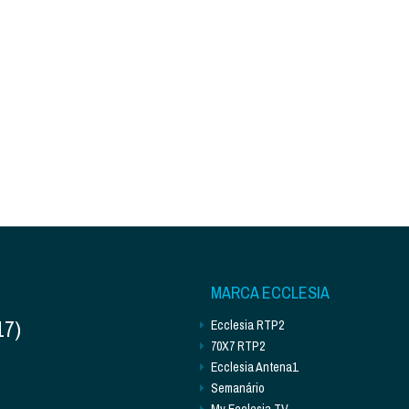
MARCA ECCLESIA
17)
Ecclesia RTP2
70X7 RTP2
Ecclesia Antena1
Semanário
My Ecclesia TV