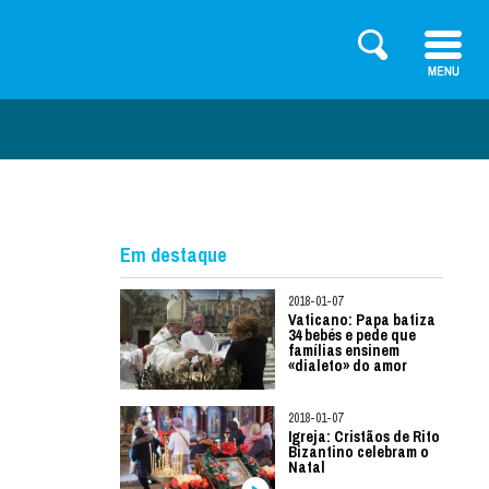
Em destaque
2018-01-07
Vaticano: Papa batiza
34 bebés e pede que
famílias ensinem
«dialeto» do amor
2018-01-07
Igreja: Cristãos de Rito
Bizantino celebram o
Natal