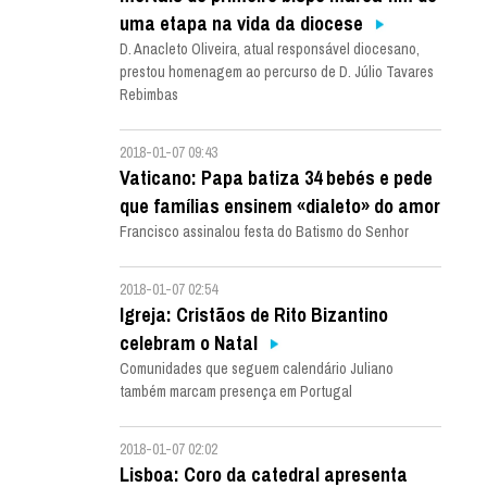
uma etapa na vida da diocese
D. Anacleto Oliveira, atual responsável diocesano,
prestou homenagem ao percurso de D. Júlio Tavares
Rebimbas
2018-01-07 09:43
Vaticano: Papa batiza 34 bebés e pede
que famílias ensinem «dialeto» do amor
Francisco assinalou festa do Batismo do Senhor
2018-01-07 02:54
Igreja: Cristãos de Rito Bizantino
celebram o Natal
Comunidades que seguem calendário Juliano
também marcam presença em Portugal
2018-01-07 02:02
Lisboa: Coro da catedral apresenta