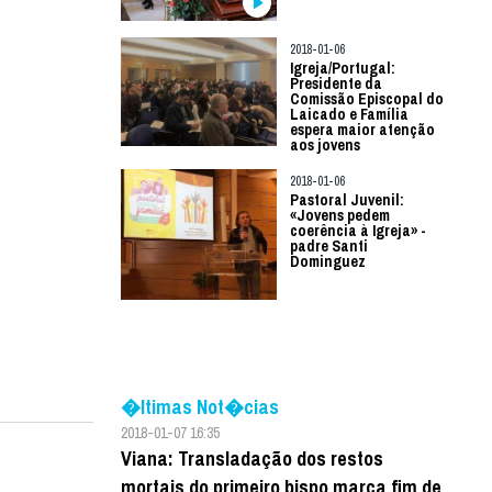
2018-01-06
Igreja/Portugal:
Presidente da
Comissão Episcopal do
Laicado e Família
espera maior atenção
aos jovens
2018-01-06
Pastoral Juvenil:
«Jovens pedem
coerência à Igreja» -
padre Santi
Dominguez
�ltimas Not�cias
2018-01-07 16:35
Viana: Transladação dos restos
mortais do primeiro bispo marca fim de