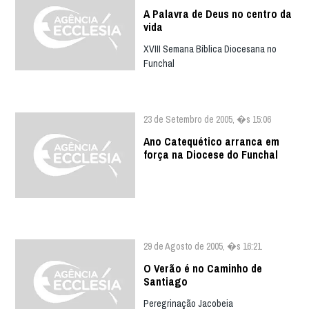
A Palavra de Deus no centro da
vida
XVIII Semana Bíblica Diocesana no
Funchal
23 de Setembro de 2005, �s 15:06
Ano Catequético arranca em
força na Diocese do Funchal
29 de Agosto de 2005, �s 16:21
O Verão é no Caminho de
Santiago
Peregrinação Jacobeia