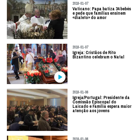
2018-01-07
Vaticano: Papa batiza 34 bebés
e pede que famílias ensinem
«dialeto» do amor
2018-01-07
Igreja: Cristãos de Rito
Bizantino celebram o Natal
2018-01-06
Igreja/Portugal: Presidente da
Comissão Episcopal do
Laicado e Família espera maior
atenção aos jovens
2018-01-06