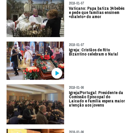
2018-01-07
Vaticano: Papa batiza 34 bebés
e pede que famílias ensinem
«dialeto» do amor
2018-01-07
Igreja: Cristãos de Rito
Bizantino celebram o Natal
2018-01-06
Igreja/Portugal: Presidente da
Comissão Episcopal do
Laicado e Família espera maior
atenção aos jovens
2018-01-06