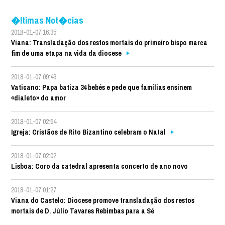
�ltimas Not�cias
2018-01-07 16:35
Viana: Transladação dos restos mortais do primeiro bispo marca
fim de uma etapa na vida da diocese
2018-01-07 09:43
Vaticano: Papa batiza 34 bebés e pede que famílias ensinem
«dialeto» do amor
2018-01-07 02:54
Igreja: Cristãos de Rito Bizantino celebram o Natal
2018-01-07 02:02
Lisboa: Coro da catedral apresenta concerto de ano novo
2018-01-07 01:27
Viana do Castelo: Diocese promove transladação dos restos
mortais de D. Júlio Tavares Rebimbas para a Sé