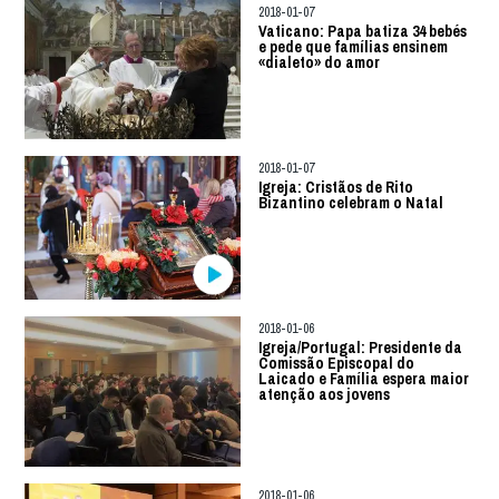
2018-01-07
Vaticano: Papa batiza 34 bebés
e pede que famílias ensinem
«dialeto» do amor
2018-01-07
Igreja: Cristãos de Rito
Bizantino celebram o Natal
2018-01-06
Igreja/Portugal: Presidente da
Comissão Episcopal do
Laicado e Família espera maior
atenção aos jovens
2018-01-06