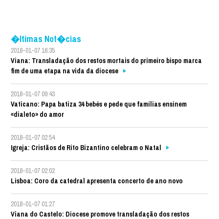
�ltimas Not�cias
2018-01-07 16:35
Viana: Transladação dos restos mortais do primeiro bispo marca
fim de uma etapa na vida da diocese
2018-01-07 09:43
Vaticano: Papa batiza 34 bebés e pede que famílias ensinem
«dialeto» do amor
2018-01-07 02:54
Igreja: Cristãos de Rito Bizantino celebram o Natal
2018-01-07 02:02
Lisboa: Coro da catedral apresenta concerto de ano novo
2018-01-07 01:27
Viana do Castelo: Diocese promove transladação dos restos