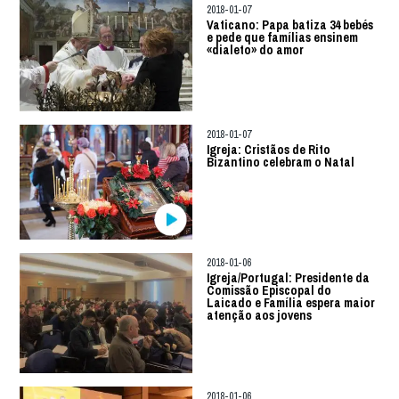
2018-01-07
Vaticano: Papa batiza 34 bebés
e pede que famílias ensinem
«dialeto» do amor
2018-01-07
Igreja: Cristãos de Rito
Bizantino celebram o Natal
2018-01-06
Igreja/Portugal: Presidente da
Comissão Episcopal do
Laicado e Família espera maior
atenção aos jovens
2018-01-06