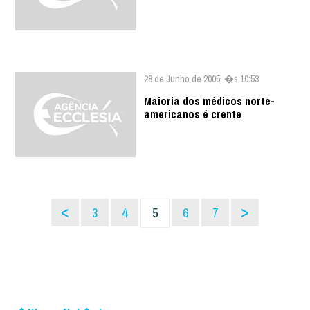
28 de Junho de 2005, �s 10:53
Maioria dos médicos norte-
americanos é crente
<
>
3
4
5
6
7