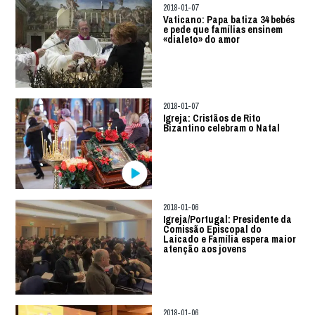
2018-01-07
Vaticano: Papa batiza 34 bebés
e pede que famílias ensinem
«dialeto» do amor
2018-01-07
Igreja: Cristãos de Rito
Bizantino celebram o Natal
2018-01-06
Igreja/Portugal: Presidente da
Comissão Episcopal do
Laicado e Família espera maior
atenção aos jovens
2018-01-06