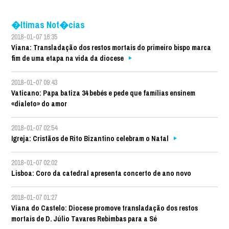
�ltimas Not�cias
2018-01-07 16:35
Viana: Transladação dos restos mortais do primeiro bispo marca
fim de uma etapa na vida da diocese
2018-01-07 09:43
Vaticano: Papa batiza 34 bebés e pede que famílias ensinem
«dialeto» do amor
2018-01-07 02:54
Igreja: Cristãos de Rito Bizantino celebram o Natal
2018-01-07 02:02
Lisboa: Coro da catedral apresenta concerto de ano novo
2018-01-07 01:27
Viana do Castelo: Diocese promove transladação dos restos
mortais de D. Júlio Tavares Rebimbas para a Sé