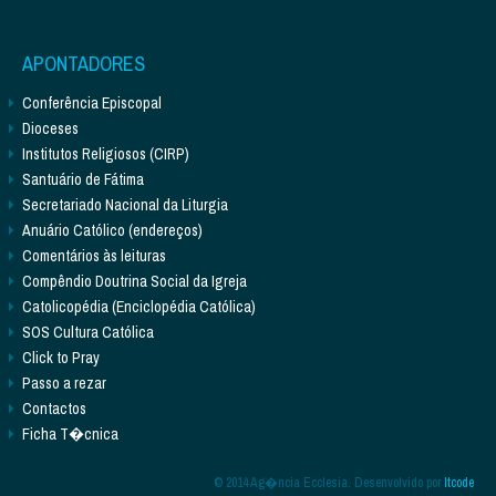
APONTADORES
Conferência Episcopal
Dioceses
Institutos Religiosos (CIRP)
Santuário de Fátima
Secretariado Nacional da Liturgia
Anuário Católico (endereços)
Comentários às leituras
Compêndio Doutrina Social da Igreja
Catolicopédia (Enciclopédia Católica)
SOS Cultura Católica
Click to Pray
Passo a rezar
Contactos
Ficha T�cnica
© 2014 Ag�ncia Ecclesia. Desenvolvido por
Itcode