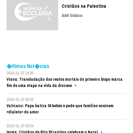
Cristãos na Palestina
Adel Sidarus
�ltimas Not�cias
2018-01-07 16:35
Viana: Transladação dos restos mortais do primeiro bispo marca
fim de uma etapa na vida da diocese
2018-01-07 09:43
Vaticano: Papa batiza 34 bebés e pede que famílias ensinem
«dialeto» do amor
2018-01-07 02:54
Igreja: Cristãos de Rito Bizantino celebram o Natal