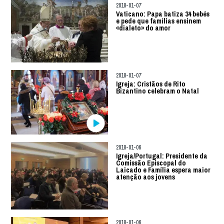
2018-01-07
Vaticano: Papa batiza 34 bebés
e pede que famílias ensinem
«dialeto» do amor
2018-01-07
Igreja: Cristãos de Rito
Bizantino celebram o Natal
2018-01-06
Igreja/Portugal: Presidente da
Comissão Episcopal do
Laicado e Família espera maior
atenção aos jovens
2018-01-06