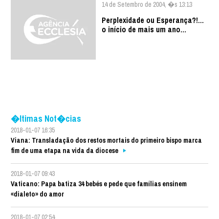
14 de Setembro de 2004, �s 13:13
Perplexidade ou Esperança?!...
o início de mais um ano...
�ltimas Not�cias
2018-01-07 16:35
Viana: Transladação dos restos mortais do primeiro bispo marca
fim de uma etapa na vida da diocese
2018-01-07 09:43
Vaticano: Papa batiza 34 bebés e pede que famílias ensinem
«dialeto» do amor
2018-01-07 02:54