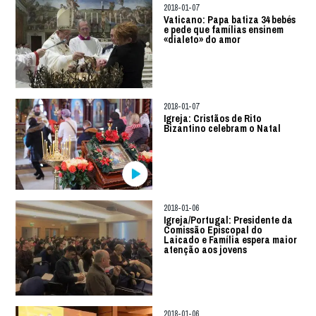
2018-01-07
Vaticano: Papa batiza 34 bebés
e pede que famílias ensinem
«dialeto» do amor
2018-01-07
Igreja: Cristãos de Rito
Bizantino celebram o Natal
2018-01-06
Igreja/Portugal: Presidente da
Comissão Episcopal do
Laicado e Família espera maior
atenção aos jovens
2018-01-06