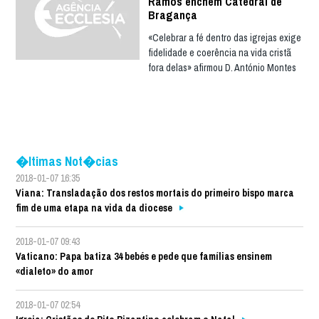
Ramos enchem Catedral de
Bragança
«Celebrar a fé dentro das igrejas exige
fidelidade e coerência na vida cristã
fora delas» afirmou D. António Montes
�ltimas Not�cias
2018-01-07 16:35
Viana: Transladação dos restos mortais do primeiro bispo marca
fim de uma etapa na vida da diocese
2018-01-07 09:43
Vaticano: Papa batiza 34 bebés e pede que famílias ensinem
«dialeto» do amor
2018-01-07 02:54