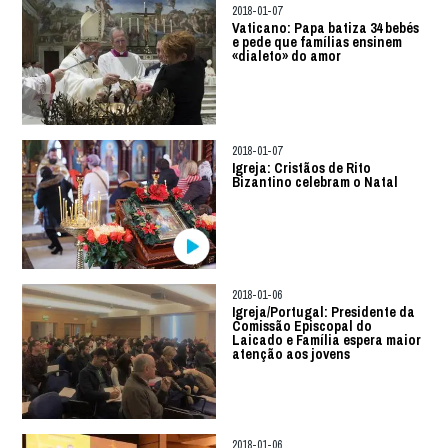
2018-01-07
Vaticano: Papa batiza 34 bebés
e pede que famílias ensinem
«dialeto» do amor
2018-01-07
Igreja: Cristãos de Rito
Bizantino celebram o Natal
2018-01-06
Igreja/Portugal: Presidente da
Comissão Episcopal do
Laicado e Família espera maior
atenção aos jovens
2018-01-06