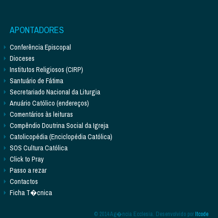
APONTADORES
Conferência Episcopal
Dioceses
Institutos Religiosos (CIRP)
Santuário de Fátima
Secretariado Nacional da Liturgia
Anuário Católico (endereços)
Comentários às leituras
Compêndio Doutrina Social da Igreja
Catolicopédia (Enciclopédia Católica)
SOS Cultura Católica
Click to Pray
Passo a rezar
Contactos
Ficha T�cnica
© 2014 Ag�ncia Ecclesia. Desenvolvido por
Itcode