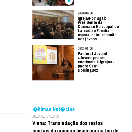
2018-01-06
Igreja/Portugal:
Presidente da
Comissão Episcopal do
Laicado e Família
espera maior atenção
aos jovens
2018-01-06
Pastoral Juvenil:
«Jovens pedem
coerência à Igreja» -
padre Santi
Dominguez
�ltimas Not�cias
2018-01-07 16:35
Viana: Transladação dos restos
mortais do primeiro bispo marca fim de