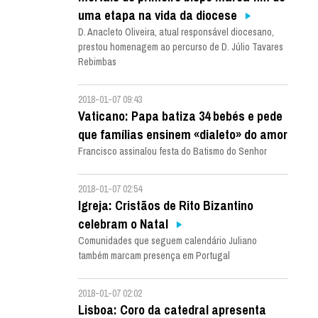
uma etapa na vida da diocese
D. Anacleto Oliveira, atual responsável diocesano,
prestou homenagem ao percurso de D. Júlio Tavares
Rebimbas
2018-01-07 09:43
Vaticano: Papa batiza 34 bebés e pede
que famílias ensinem «dialeto» do amor
Francisco assinalou festa do Batismo do Senhor
2018-01-07 02:54
Igreja: Cristãos de Rito Bizantino
celebram o Natal
Comunidades que seguem calendário Juliano
também marcam presença em Portugal
2018-01-07 02:02
Lisboa: Coro da catedral apresenta