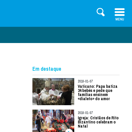
Em destaque
2018-01-07
Vaticano: Papa batiza
34 bebés e pede que
famílias ensinem
«dialeto» do amor
2018-01-07
Igreja: Cristãos de Rito
Bizantino celebram o
Natal