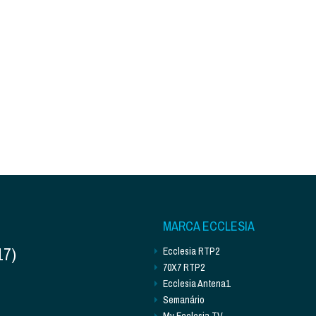
MARCA ECCLESIA
17)
Ecclesia RTP2
70X7 RTP2
Ecclesia Antena1
Semanário
My Ecclesia TV