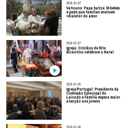
2018-01-07
Vaticano: Papa batiza 34 bebés
e pede que famílias ensinem
«dialeto» do amor
2018-01-07
Igreja: Cristãos de Rito
Bizantino celebram o Natal
2018-01-06
Igreja/Portugal: Presidente da
Comissão Episcopal do
Laicado e Família espera maior
atenção aos jovens
2018-01-06