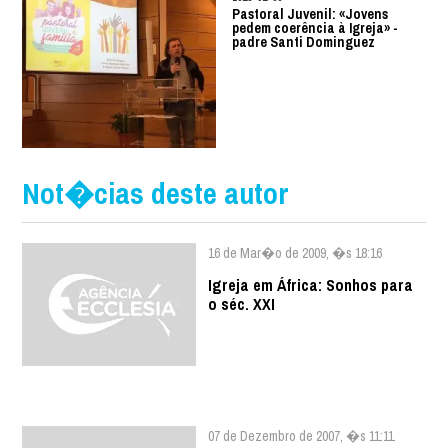
Pastoral Juvenil: «Jovens
pedem coerência à Igreja» -
padre Santi Dominguez
Not�cias deste autor
16 de Mar�o de 2009, �s 18:16
Igreja em África: Sonhos para
o séc. XXI
07 de Dezembro de 2007, �s 11:11