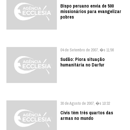
Bispo peruano envia de 500
missionários para evangelizar
pobres
04 de Setembro de 2007, �s 11:56
Sudão: Piora situação
humanitária no Darfur
30 de Agosto de 2007, �s 10:32
Civis têm três quartos das
armas no mundo