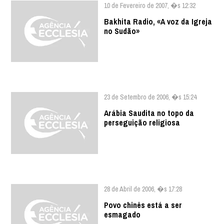
10 de Fevereiro de 2007, �s 12:32
Bakhita Radio, «A voz da Igreja
no Sudão»
23 de Setembro de 2006, �s 15:24
Arábia Saudita no topo da
perseguição religiosa
28 de Abril de 2006, �s 17:28
Povo chinês está a ser
esmagado