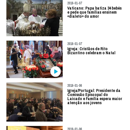
2018-01-07
Vaticano: Papa batiza 34 bebés
e pede que famílias ensinem
«dialeto» do amor
2018-01-07
Igreja: Cristãos de Rito
Bizantino celebram o Natal
2018-01-06
Igreja/Portugal: Presidente da
Comissão Episcopal do
Laicado e Família espera maior
atenção aos jovens
2018-01-06