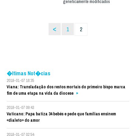
geneticamente modificados
<
1
2
�ltimas Not�cias
2018-01-07 16:35
Viana: Transladação dos restos mortais do primeiro bispo marca
fim de uma etapa na vida da diocese
2018-01-07 09:43
Vaticano: Papa batiza 34 bebés e pede que famílias ensinem
«dialeto» do amor
2018-01-07 02:54