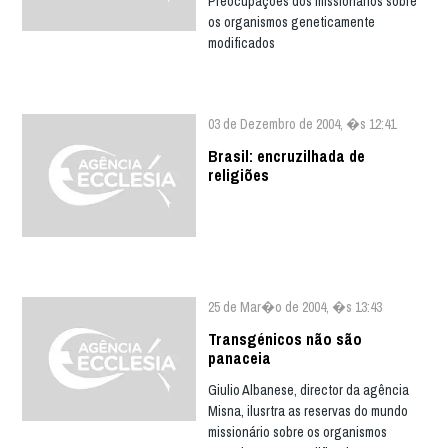
Preocupações dos missionários sobre
os organismos geneticamente
modificados
03 de Dezembro de 2004, �s 12:41
Brasil: encruzilhada de
religiões
25 de Mar�o de 2004, �s 13:43
Transgénicos não são
panaceia
Giulio Albanese, director da agência
Misna, ilusrtra as reservas do mundo
missionário sobre os organismos