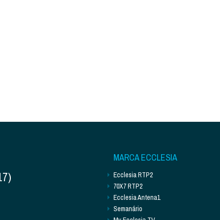
MARCA ECCLESIA
17)
Ecclesia RTP2
70X7 RTP2
Ecclesia Antena1
Semanário
My Ecclesia TV