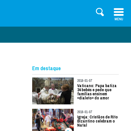
Em destaque
2018-01-07
Vaticano: Papa batiza
34 bebés e pede que
famílias ensinem
«dialeto» do amor
2018-01-07
Igreja: Cristãos de Rito
Bizantino celebram o
Natal