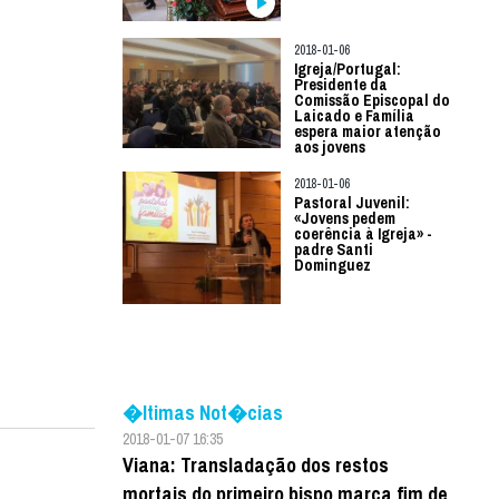
2018-01-06
Igreja/Portugal:
Presidente da
Comissão Episcopal do
Laicado e Família
espera maior atenção
aos jovens
2018-01-06
Pastoral Juvenil:
«Jovens pedem
coerência à Igreja» -
padre Santi
Dominguez
�ltimas Not�cias
2018-01-07 16:35
Viana: Transladação dos restos
mortais do primeiro bispo marca fim de