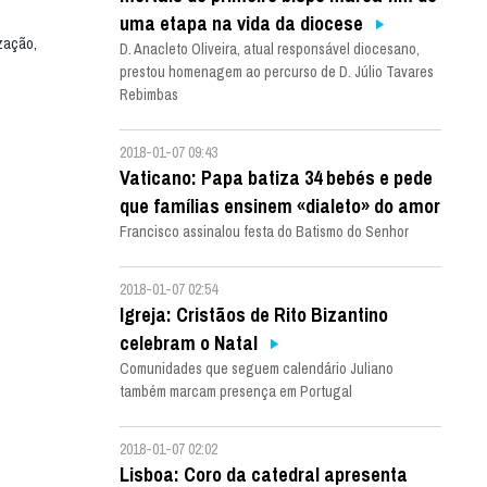
uma etapa na vida da diocese
ização,
D. Anacleto Oliveira, atual responsável diocesano,
prestou homenagem ao percurso de D. Júlio Tavares
Rebimbas
2018-01-07 09:43
Vaticano: Papa batiza 34 bebés e pede
que famílias ensinem «dialeto» do amor
Francisco assinalou festa do Batismo do Senhor
2018-01-07 02:54
Igreja: Cristãos de Rito Bizantino
celebram o Natal
Comunidades que seguem calendário Juliano
também marcam presença em Portugal
2018-01-07 02:02
Lisboa: Coro da catedral apresenta