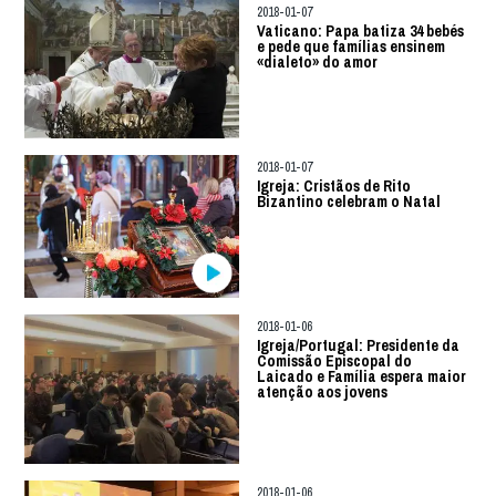
2018-01-07
Vaticano: Papa batiza 34 bebés
e pede que famílias ensinem
«dialeto» do amor
2018-01-07
Igreja: Cristãos de Rito
Bizantino celebram o Natal
2018-01-06
Igreja/Portugal: Presidente da
Comissão Episcopal do
Laicado e Família espera maior
atenção aos jovens
2018-01-06