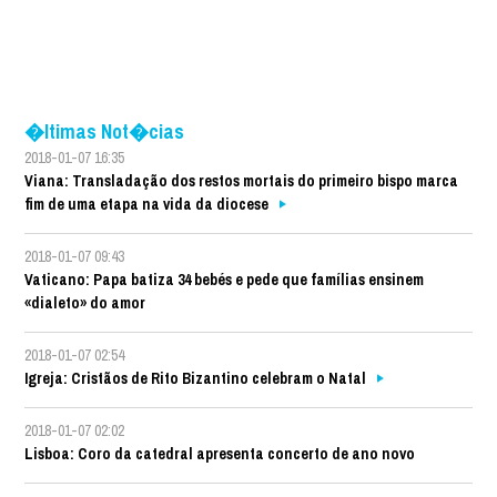
�ltimas Not�cias
2018-01-07 16:35
Viana: Transladação dos restos mortais do primeiro bispo marca
fim de uma etapa na vida da diocese
2018-01-07 09:43
Vaticano: Papa batiza 34 bebés e pede que famílias ensinem
«dialeto» do amor
2018-01-07 02:54
Igreja: Cristãos de Rito Bizantino celebram o Natal
2018-01-07 02:02
Lisboa: Coro da catedral apresenta concerto de ano novo