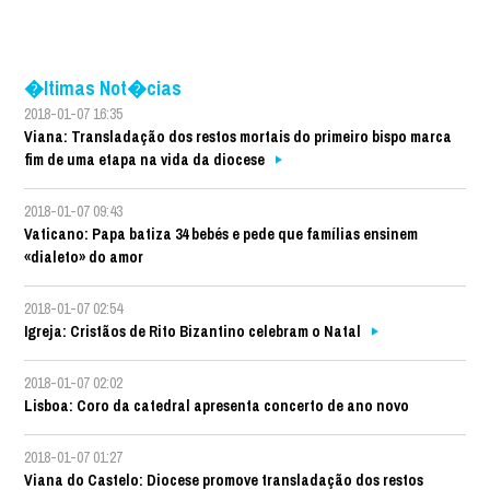
�ltimas Not�cias
2018-01-07 16:35
Viana: Transladação dos restos mortais do primeiro bispo marca
fim de uma etapa na vida da diocese
2018-01-07 09:43
Vaticano: Papa batiza 34 bebés e pede que famílias ensinem
«dialeto» do amor
2018-01-07 02:54
Igreja: Cristãos de Rito Bizantino celebram o Natal
2018-01-07 02:02
Lisboa: Coro da catedral apresenta concerto de ano novo
2018-01-07 01:27
Viana do Castelo: Diocese promove transladação dos restos