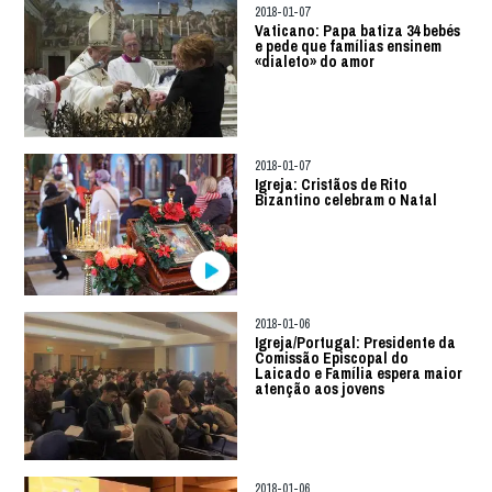
2018-01-07
Vaticano: Papa batiza 34 bebés
e pede que famílias ensinem
«dialeto» do amor
2018-01-07
Igreja: Cristãos de Rito
Bizantino celebram o Natal
2018-01-06
Igreja/Portugal: Presidente da
Comissão Episcopal do
Laicado e Família espera maior
atenção aos jovens
2018-01-06