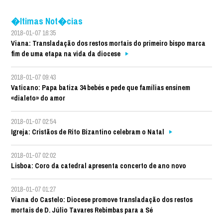
�ltimas Not�cias
2018-01-07 16:35
Viana: Transladação dos restos mortais do primeiro bispo marca
fim de uma etapa na vida da diocese
2018-01-07 09:43
Vaticano: Papa batiza 34 bebés e pede que famílias ensinem
«dialeto» do amor
2018-01-07 02:54
Igreja: Cristãos de Rito Bizantino celebram o Natal
2018-01-07 02:02
Lisboa: Coro da catedral apresenta concerto de ano novo
2018-01-07 01:27
Viana do Castelo: Diocese promove transladação dos restos
mortais de D. Júlio Tavares Rebimbas para a Sé