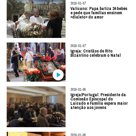
2018-01-07
Vaticano: Papa batiza 34 bebés
e pede que famílias ensinem
«dialeto» do amor
2018-01-07
Igreja: Cristãos de Rito
Bizantino celebram o Natal
2018-01-06
Igreja/Portugal: Presidente da
Comissão Episcopal do
Laicado e Família espera maior
atenção aos jovens
2018-01-06