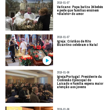
2018-01-07
Vaticano: Papa batiza 34 bebés
e pede que famílias ensinem
«dialeto» do amor
2018-01-07
Igreja: Cristãos de Rito
Bizantino celebram o Natal
2018-01-06
Igreja/Portugal: Presidente da
Comissão Episcopal do
Laicado e Família espera maior
atenção aos jovens
2018-01-06