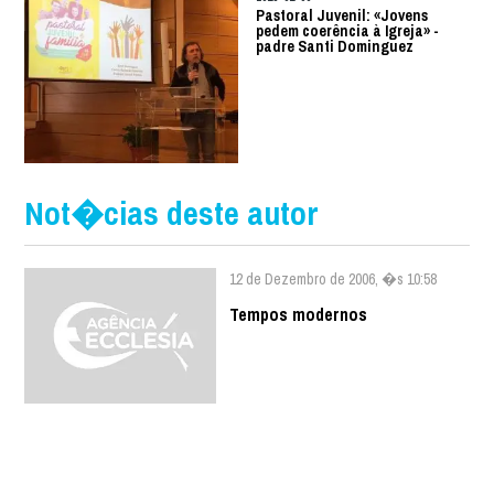
Pastoral Juvenil: «Jovens
pedem coerência à Igreja» -
padre Santi Dominguez
Not�cias deste autor
12 de Dezembro de 2006, �s 10:58
Tempos modernos