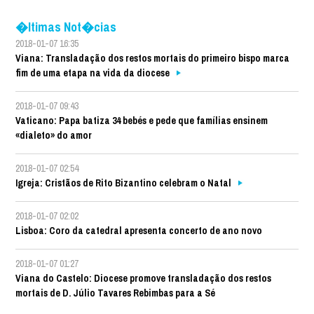
�ltimas Not�cias
2018-01-07 16:35
Viana: Transladação dos restos mortais do primeiro bispo marca
fim de uma etapa na vida da diocese
2018-01-07 09:43
Vaticano: Papa batiza 34 bebés e pede que famílias ensinem
«dialeto» do amor
2018-01-07 02:54
Igreja: Cristãos de Rito Bizantino celebram o Natal
2018-01-07 02:02
Lisboa: Coro da catedral apresenta concerto de ano novo
2018-01-07 01:27
Viana do Castelo: Diocese promove transladação dos restos
mortais de D. Júlio Tavares Rebimbas para a Sé