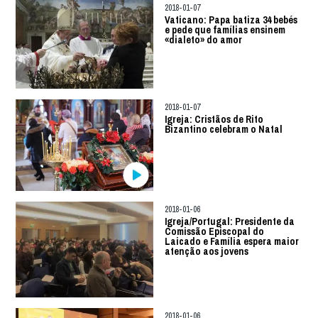
2018-01-07
Vaticano: Papa batiza 34 bebés
e pede que famílias ensinem
«dialeto» do amor
2018-01-07
Igreja: Cristãos de Rito
Bizantino celebram o Natal
2018-01-06
Igreja/Portugal: Presidente da
Comissão Episcopal do
Laicado e Família espera maior
atenção aos jovens
2018-01-06