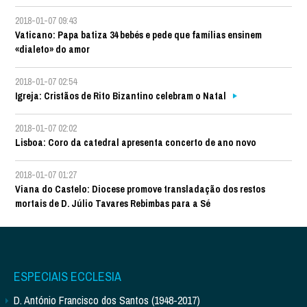
2018-01-07 09:43
Vaticano: Papa batiza 34 bebés e pede que famílias ensinem
«dialeto» do amor
2018-01-07 02:54
Igreja: Cristãos de Rito Bizantino celebram o Natal
2018-01-07 02:02
Lisboa: Coro da catedral apresenta concerto de ano novo
2018-01-07 01:27
Viana do Castelo: Diocese promove transladação dos restos
mortais de D. Júlio Tavares Rebimbas para a Sé
ESPECIAIS ECCLESIA
D. António Francisco dos Santos (1948-2017)