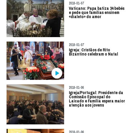
2018-01-07
Vaticano: Papa batiza 34 bebés
e pede que famílias ensinem
«dialeto» do amor
2018-01-07
Igreja: Cristãos de Rito
Bizantino celebram o Natal
2018-01-06
Igreja/Portugal: Presidente da
Comissão Episcopal do
Laicado e Família espera maior
atenção aos jovens
2018-01-06