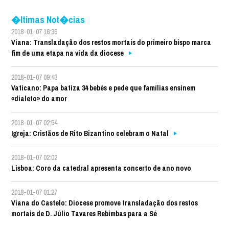
�ltimas Not�cias
2018-01-07 16:35
Viana: Transladação dos restos mortais do primeiro bispo marca
fim de uma etapa na vida da diocese
2018-01-07 09:43
Vaticano: Papa batiza 34 bebés e pede que famílias ensinem
«dialeto» do amor
2018-01-07 02:54
Igreja: Cristãos de Rito Bizantino celebram o Natal
2018-01-07 02:02
Lisboa: Coro da catedral apresenta concerto de ano novo
2018-01-07 01:27
Viana do Castelo: Diocese promove transladação dos restos
mortais de D. Júlio Tavares Rebimbas para a Sé