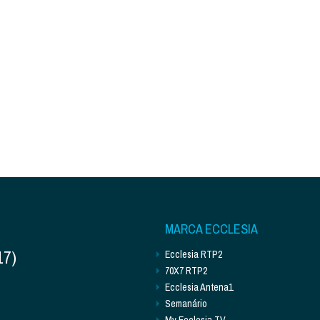
MARCA ECCLESIA
17)
Ecclesia RTP2
70X7 RTP2
Ecclesia Antena1
Semanário
My Ecclesia TV