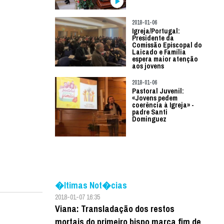
2018-01-06
Igreja/Portugal:
Presidente da
Comissão Episcopal do
Laicado e Família
espera maior atenção
aos jovens
2018-01-06
Pastoral Juvenil:
«Jovens pedem
coerência à Igreja» -
padre Santi
Dominguez
�ltimas Not�cias
2018-01-07 16:35
Viana: Transladação dos restos
mortais do primeiro bispo marca fim de