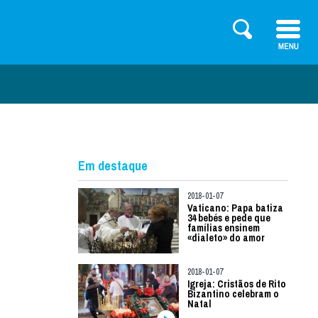
Em destaque
2018-01-07
Vaticano: Papa batiza
34 bebés e pede que
famílias ensinem
«dialeto» do amor
2018-01-07
Igreja: Cristãos de Rito
Bizantino celebram o
Natal