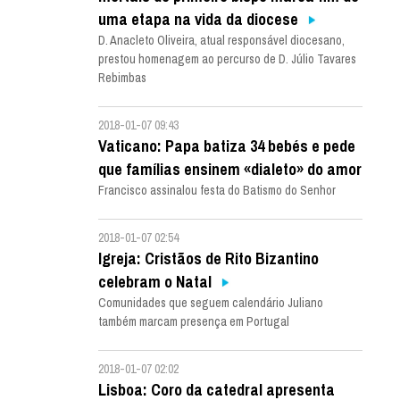
uma etapa na vida da diocese
D. Anacleto Oliveira, atual responsável diocesano,
prestou homenagem ao percurso de D. Júlio Tavares
Rebimbas
2018-01-07 09:43
Vaticano: Papa batiza 34 bebés e pede
que famílias ensinem «dialeto» do amor
Francisco assinalou festa do Batismo do Senhor
2018-01-07 02:54
Igreja: Cristãos de Rito Bizantino
celebram o Natal
Comunidades que seguem calendário Juliano
também marcam presença em Portugal
2018-01-07 02:02
Lisboa: Coro da catedral apresenta