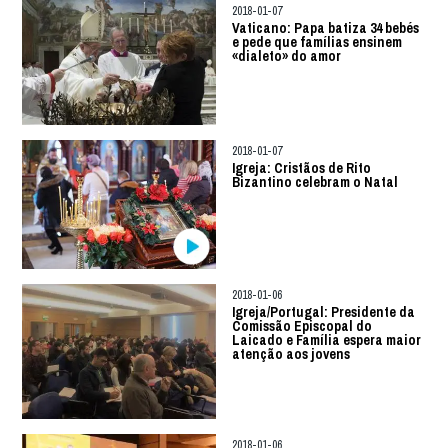
2018-01-07
Vaticano: Papa batiza 34 bebés
e pede que famílias ensinem
«dialeto» do amor
2018-01-07
Igreja: Cristãos de Rito
Bizantino celebram o Natal
2018-01-06
Igreja/Portugal: Presidente da
Comissão Episcopal do
Laicado e Família espera maior
atenção aos jovens
2018-01-06