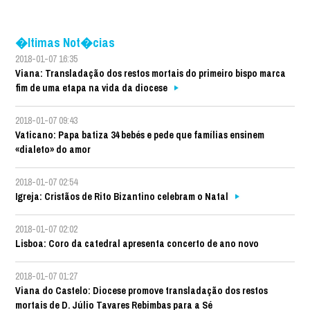
�ltimas Not�cias
2018-01-07 16:35
Viana: Transladação dos restos mortais do primeiro bispo marca
fim de uma etapa na vida da diocese
2018-01-07 09:43
Vaticano: Papa batiza 34 bebés e pede que famílias ensinem
«dialeto» do amor
2018-01-07 02:54
Igreja: Cristãos de Rito Bizantino celebram o Natal
2018-01-07 02:02
Lisboa: Coro da catedral apresenta concerto de ano novo
2018-01-07 01:27
Viana do Castelo: Diocese promove transladação dos restos
mortais de D. Júlio Tavares Rebimbas para a Sé