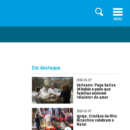
Em destaque
2018-01-07
Vaticano: Papa batiza
34 bebés e pede que
famílias ensinem
«dialeto» do amor
2018-01-07
Igreja: Cristãos de Rito
Bizantino celebram o
Natal