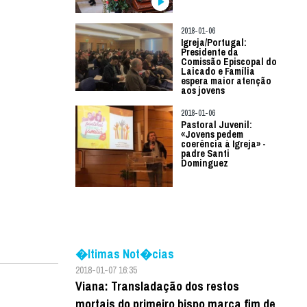
2018-01-06
Igreja/Portugal:
Presidente da
Comissão Episcopal do
Laicado e Família
espera maior atenção
aos jovens
2018-01-06
Pastoral Juvenil:
«Jovens pedem
coerência à Igreja» -
padre Santi
Dominguez
�ltimas Not�cias
2018-01-07 16:35
Viana: Transladação dos restos
mortais do primeiro bispo marca fim de