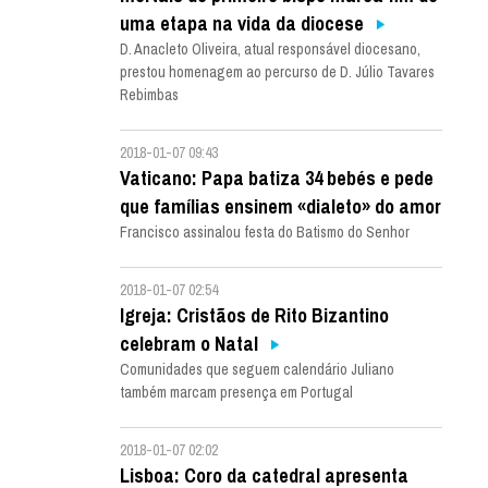
uma etapa na vida da diocese
D. Anacleto Oliveira, atual responsável diocesano,
prestou homenagem ao percurso de D. Júlio Tavares
Rebimbas
2018-01-07 09:43
Vaticano: Papa batiza 34 bebés e pede
que famílias ensinem «dialeto» do amor
Francisco assinalou festa do Batismo do Senhor
2018-01-07 02:54
Igreja: Cristãos de Rito Bizantino
celebram o Natal
Comunidades que seguem calendário Juliano
também marcam presença em Portugal
2018-01-07 02:02
Lisboa: Coro da catedral apresenta