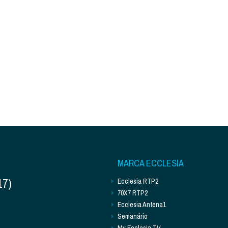
MARCA ECCLESIA
17)
Ecclesia RTP2
70X7 RTP2
Ecclesia Antena1
Semanário
My Ecclesia TV