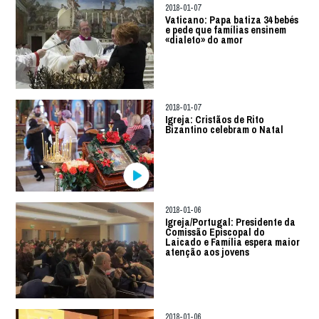
2018-01-07
Vaticano: Papa batiza 34 bebés
e pede que famílias ensinem
«dialeto» do amor
2018-01-07
Igreja: Cristãos de Rito
Bizantino celebram o Natal
2018-01-06
Igreja/Portugal: Presidente da
Comissão Episcopal do
Laicado e Família espera maior
atenção aos jovens
2018-01-06