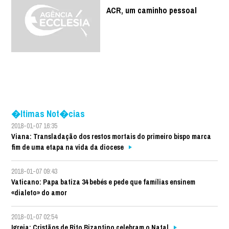
ACR, um caminho pessoal
�ltimas Not�cias
2018-01-07 16:35
Viana: Transladação dos restos mortais do primeiro bispo marca
fim de uma etapa na vida da diocese
2018-01-07 09:43
Vaticano: Papa batiza 34 bebés e pede que famílias ensinem
«dialeto» do amor
2018-01-07 02:54
Igreja: Cristãos de Rito Bizantino celebram o Natal