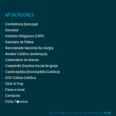
APONTADORES
Conferência Episcopal
Dioceses
Institutos Religiosos (CIRP)
Santuário de Fátima
Secretariado Nacional da Liturgia
Anuário Católico (endereços)
Comentários às leituras
Compêndio Doutrina Social da Igreja
Catolicopédia (Enciclopédia Católica)
SOS Cultura Católica
Click to Pray
Passo a rezar
Contactos
Ficha T�cnica
© 2014 Ag�ncia Ecclesia. Desenvolvido por
Itcode