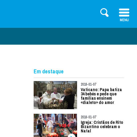
Em destaque
2018-01-07
Vaticano: Papa batiza
34 bebés e pede que
famílias ensinem
«dialeto» do amor
2018-01-07
Igreja: Cristãos de Rito
Bizantino celebram o
Natal