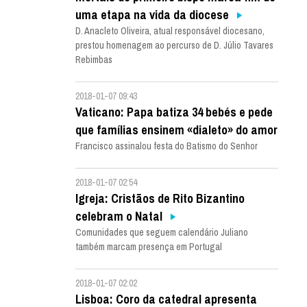
uma etapa na vida da diocese
D. Anacleto Oliveira, atual responsável diocesano,
prestou homenagem ao percurso de D. Júlio Tavares
Rebimbas
2018-01-07 09:43
Vaticano: Papa batiza 34 bebés e pede
que famílias ensinem «dialeto» do amor
Francisco assinalou festa do Batismo do Senhor
2018-01-07 02:54
Igreja: Cristãos de Rito Bizantino
celebram o Natal
Comunidades que seguem calendário Juliano
também marcam presença em Portugal
2018-01-07 02:02
Lisboa: Coro da catedral apresenta