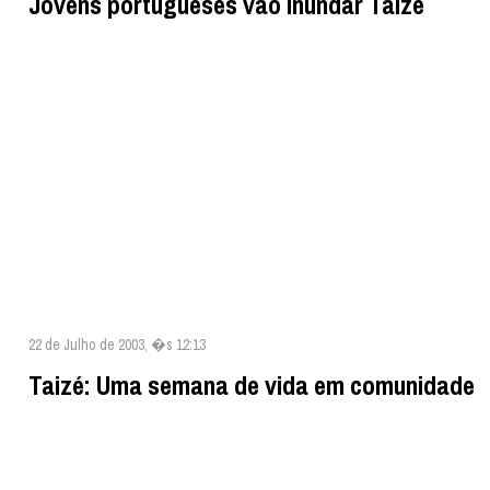
Jovens portugueses vão inundar Taizé
22 de Julho de 2003, �s 12:13
Taizé: Uma semana de vida em comunidade