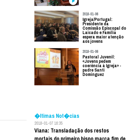
2018-01-06
Igreja/Portugal:
Presidente da
Comissão Episcopal do
Laicado e Família
espera maior atenção
aos jovens
2018-01-06
Pastoral Juvenil:
«Jovens pedem
coerência à Igreja» -
padre Santi
Dominguez
�ltimas Not�cias
2018-01-07 16:35
Viana: Transladação dos restos
mortais do primeiro bispo marca fim de