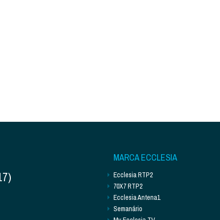
MARCA ECCLESIA
17)
Ecclesia RTP2
70X7 RTP2
Ecclesia Antena1
Semanário
My Ecclesia TV