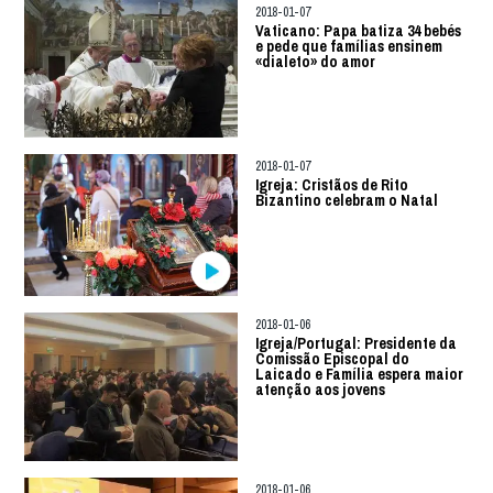
2018-01-07
Vaticano: Papa batiza 34 bebés
e pede que famílias ensinem
«dialeto» do amor
2018-01-07
Igreja: Cristãos de Rito
Bizantino celebram o Natal
2018-01-06
Igreja/Portugal: Presidente da
Comissão Episcopal do
Laicado e Família espera maior
atenção aos jovens
2018-01-06