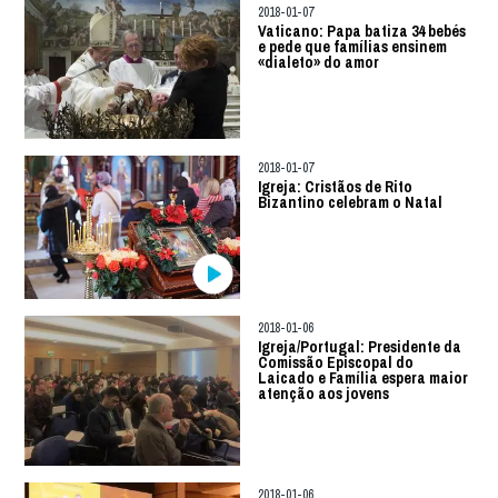
2018-01-07
Vaticano: Papa batiza 34 bebés
e pede que famílias ensinem
«dialeto» do amor
2018-01-07
Igreja: Cristãos de Rito
Bizantino celebram o Natal
2018-01-06
Igreja/Portugal: Presidente da
Comissão Episcopal do
Laicado e Família espera maior
atenção aos jovens
2018-01-06