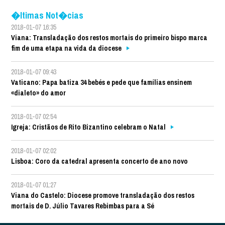
�ltimas Not�cias
2018-01-07 16:35
Viana: Transladação dos restos mortais do primeiro bispo marca
fim de uma etapa na vida da diocese
2018-01-07 09:43
Vaticano: Papa batiza 34 bebés e pede que famílias ensinem
«dialeto» do amor
2018-01-07 02:54
Igreja: Cristãos de Rito Bizantino celebram o Natal
2018-01-07 02:02
Lisboa: Coro da catedral apresenta concerto de ano novo
2018-01-07 01:27
Viana do Castelo: Diocese promove transladação dos restos
mortais de D. Júlio Tavares Rebimbas para a Sé