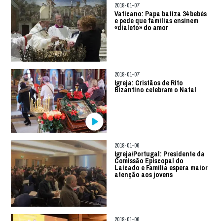
2018-01-07
Vaticano: Papa batiza 34 bebés
e pede que famílias ensinem
«dialeto» do amor
2018-01-07
Igreja: Cristãos de Rito
Bizantino celebram o Natal
2018-01-06
Igreja/Portugal: Presidente da
Comissão Episcopal do
Laicado e Família espera maior
atenção aos jovens
2018-01-06