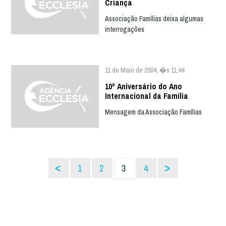
Criança
Associação Famílias deixa algumas
interrogações
11 de Maio de 2004, �s 11:44
10º Aniversário do Ano
Internacional da Família
Mensagem da Associação Famílias
<
>
1
2
3
4