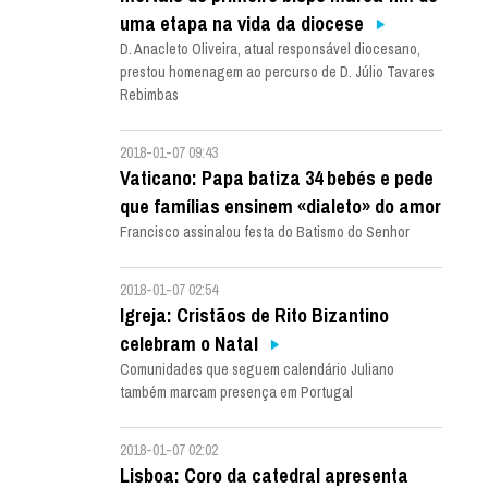
uma etapa na vida da diocese
D. Anacleto Oliveira, atual responsável diocesano,
prestou homenagem ao percurso de D. Júlio Tavares
Rebimbas
2018-01-07 09:43
Vaticano: Papa batiza 34 bebés e pede
que famílias ensinem «dialeto» do amor
Francisco assinalou festa do Batismo do Senhor
2018-01-07 02:54
Igreja: Cristãos de Rito Bizantino
celebram o Natal
Comunidades que seguem calendário Juliano
também marcam presença em Portugal
2018-01-07 02:02
Lisboa: Coro da catedral apresenta