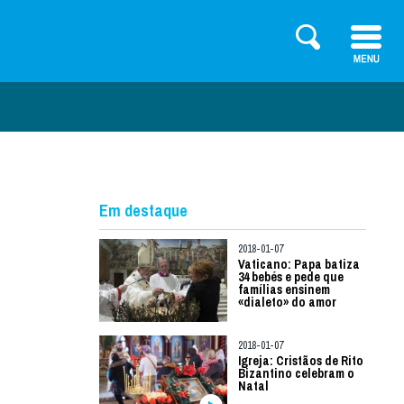
Em destaque
2018-01-07
Vaticano: Papa batiza
34 bebés e pede que
famílias ensinem
«dialeto» do amor
2018-01-07
Igreja: Cristãos de Rito
Bizantino celebram o
Natal