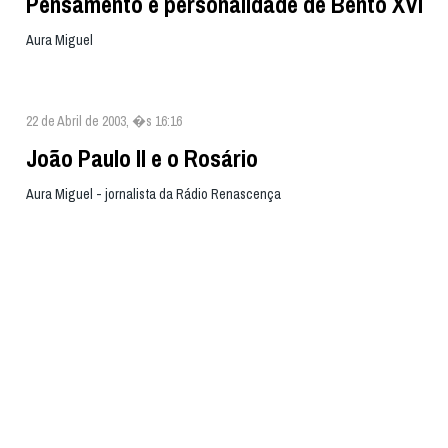
Pensamento e personalidade de Bento XVI
Aura Miguel
22 de Abril de 2003, �s 16:16
João Paulo II e o Rosário
Aura Miguel - jornalista da Rádio Renascença