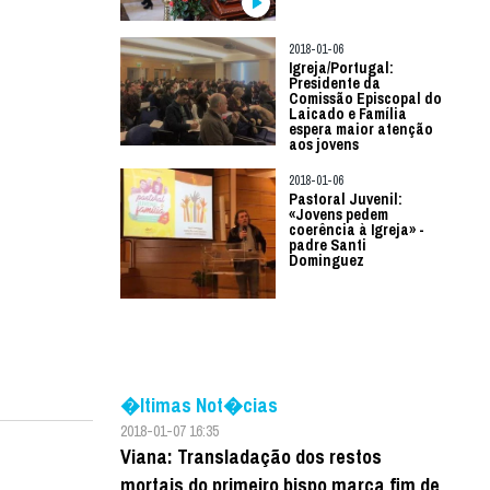
2018-01-06
Igreja/Portugal:
Presidente da
Comissão Episcopal do
Laicado e Família
espera maior atenção
aos jovens
2018-01-06
Pastoral Juvenil:
«Jovens pedem
coerência à Igreja» -
padre Santi
Dominguez
�ltimas Not�cias
2018-01-07 16:35
Viana: Transladação dos restos
mortais do primeiro bispo marca fim de