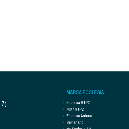
MARCA ECCLESIA
17)
Ecclesia RTP2
70X7 RTP2
Ecclesia Antena1
Semanário
My Ecclesia TV