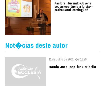
Pastoral Juvenil: «Jovens
pedem coerência à Igreja» -
padre Santi Dominguez
Not�cias deste autor
11 de Julho de 2006, �s 13:29
Banda Jota, pop-funk cristão