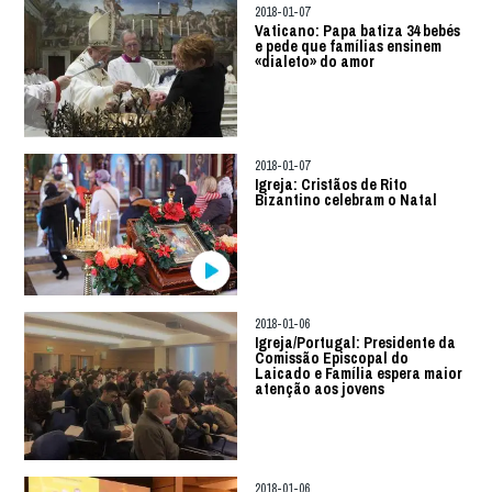
2018-01-07
Vaticano: Papa batiza 34 bebés
e pede que famílias ensinem
«dialeto» do amor
2018-01-07
Igreja: Cristãos de Rito
Bizantino celebram o Natal
2018-01-06
Igreja/Portugal: Presidente da
Comissão Episcopal do
Laicado e Família espera maior
atenção aos jovens
2018-01-06