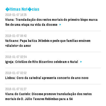
�ltimas Not�cias
2018-01-07 16:35
Viana: Transladação dos restos mortais do primeiro bispo marca
fim de uma etapa na vida da diocese
2018-01-07 09:43
Vaticano: Papa batiza 34 bebés e pede que famílias ensinem
«dialeto» do amor
2018-01-07 02:54
Igreja: Cristãos de Rito Bizantino celebram o Natal
2018-01-07 02:02
Lisboa: Coro da catedral apresenta concerto de ano novo
2018-01-07 01:27
Viana do Castelo: Diocese promove transladação dos restos
mortais de D. Júlio Tavares Rebimbas para a Sé