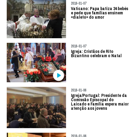
2018-01-07
Vaticano: Papa batiza 34 bebés
e pede que famílias ensinem
«dialeto» do amor
2018-01-07
Igreja: Cristãos de Rito
Bizantino celebram o Natal
2018-01-06
Igreja/Portugal: Presidente da
Comissão Episcopal do
Laicado e Família espera maior
atenção aos jovens
2018-01-06