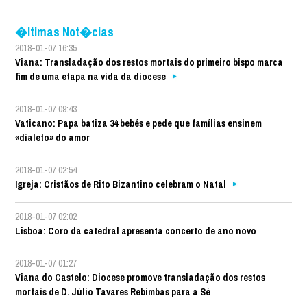
�ltimas Not�cias
2018-01-07 16:35
Viana: Transladação dos restos mortais do primeiro bispo marca
fim de uma etapa na vida da diocese
2018-01-07 09:43
Vaticano: Papa batiza 34 bebés e pede que famílias ensinem
«dialeto» do amor
2018-01-07 02:54
Igreja: Cristãos de Rito Bizantino celebram o Natal
2018-01-07 02:02
Lisboa: Coro da catedral apresenta concerto de ano novo
2018-01-07 01:27
Viana do Castelo: Diocese promove transladação dos restos
mortais de D. Júlio Tavares Rebimbas para a Sé