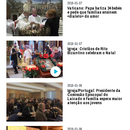
2018-01-07
Vaticano: Papa batiza 34 bebés
e pede que famílias ensinem
«dialeto» do amor
2018-01-07
Igreja: Cristãos de Rito
Bizantino celebram o Natal
2018-01-06
Igreja/Portugal: Presidente da
Comissão Episcopal do
Laicado e Família espera maior
atenção aos jovens
2018-01-06