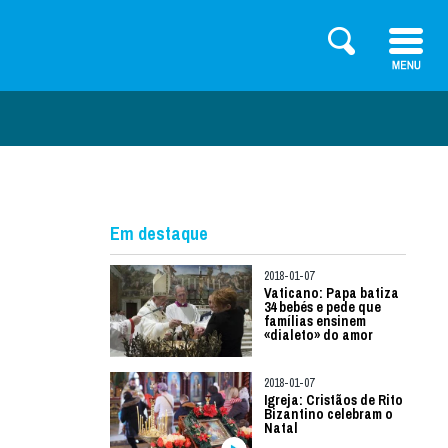
Em destaque
2018-01-07
Vaticano: Papa batiza
34 bebés e pede que
famílias ensinem
«dialeto» do amor
2018-01-07
Igreja: Cristãos de Rito
Bizantino celebram o
Natal