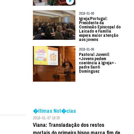
2018-01-06
Igreja/Portugal:
Presidente da
Comissão Episcopal do
Laicado e Família
espera maior atenção
aos jovens
2018-01-06
Pastoral Juvenil:
«Jovens pedem
coerência à Igreja» -
padre Santi
Dominguez
�ltimas Not�cias
2018-01-07 16:35
Viana: Transladação dos restos
mortais do primeiro bispo marca fim de