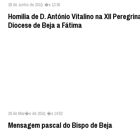
28 de Junho de 2010, �s 13:36
Homilia de D. António Vitalino na XII Peregri
Diocese de Beja a Fátima
29 de Mar�o de 2010, �s 14:52
Mensagem pascal do Bispo de Beja