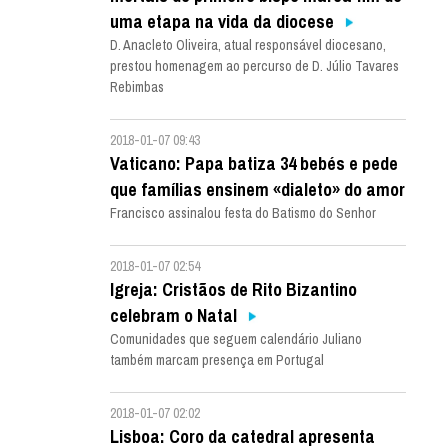
uma etapa na vida da diocese
D. Anacleto Oliveira, atual responsável diocesano,
prestou homenagem ao percurso de D. Júlio Tavares
Rebimbas
2018-01-07 09:43
Vaticano: Papa batiza 34 bebés e pede
que famílias ensinem «dialeto» do amor
Francisco assinalou festa do Batismo do Senhor
2018-01-07 02:54
Igreja: Cristãos de Rito Bizantino
celebram o Natal
Comunidades que seguem calendário Juliano
também marcam presença em Portugal
2018-01-07 02:02
Lisboa: Coro da catedral apresenta