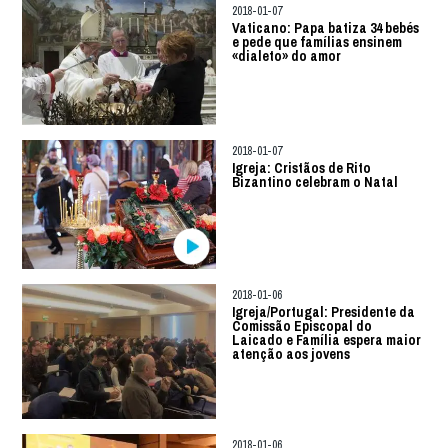
2018-01-07
Vaticano: Papa batiza 34 bebés
e pede que famílias ensinem
«dialeto» do amor
2018-01-07
Igreja: Cristãos de Rito
Bizantino celebram o Natal
2018-01-06
Igreja/Portugal: Presidente da
Comissão Episcopal do
Laicado e Família espera maior
atenção aos jovens
2018-01-06