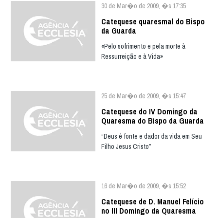
30 de Mar�o de 2009, �s 17:35
Catequese quaresmal do Bispo
da Guarda
«Pelo sofrimento e pela morte à
Ressurreição e à Vida»
25 de Mar�o de 2009, �s 15:47
Catequese do IV Domingo da
Quaresma do Bispo da Guarda
“Deus é fonte e dador da vida em Seu
Filho Jesus Cristo”
16 de Mar�o de 2009, �s 15:52
Catequese de D. Manuel Felício
no III Domingo da Quaresma