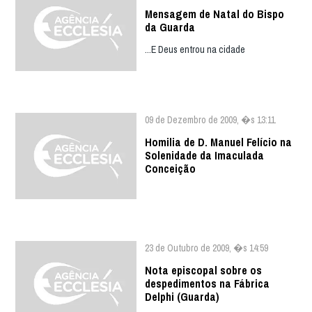
Mensagem de Natal do Bispo
da Guarda
...E Deus entrou na cidade
09 de Dezembro de 2009, �s 13:11
Homilia de D. Manuel Felício na
Solenidade da Imaculada
Conceição
23 de Outubro de 2009, �s 14:59
Nota episcopal sobre os
despedimentos na Fábrica
Delphi (Guarda)