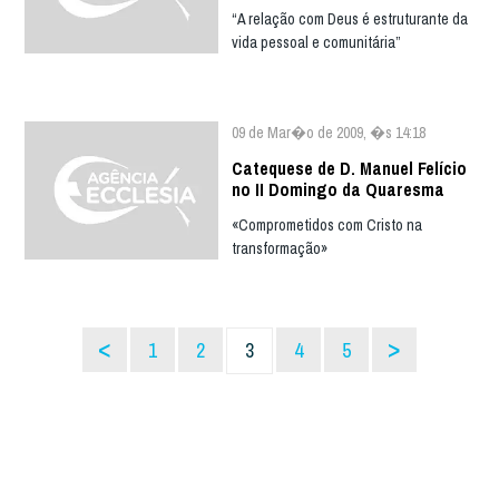
“A relação com Deus é estruturante da
vida pessoal e comunitária”
09 de Mar�o de 2009, �s 14:18
Catequese de D. Manuel Felício
no II Domingo da Quaresma
«Comprometidos com Cristo na
transformação»
<
>
1
2
3
4
5