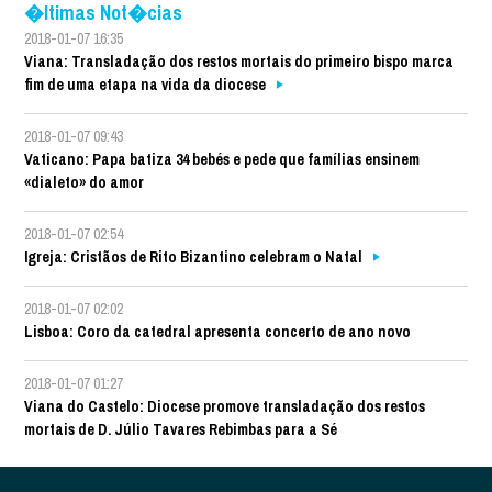
�ltimas Not�cias
2018-01-07 16:35
Viana: Transladação dos restos mortais do primeiro bispo marca
fim de uma etapa na vida da diocese
2018-01-07 09:43
Vaticano: Papa batiza 34 bebés e pede que famílias ensinem
«dialeto» do amor
2018-01-07 02:54
Igreja: Cristãos de Rito Bizantino celebram o Natal
2018-01-07 02:02
Lisboa: Coro da catedral apresenta concerto de ano novo
2018-01-07 01:27
Viana do Castelo: Diocese promove transladação dos restos
mortais de D. Júlio Tavares Rebimbas para a Sé