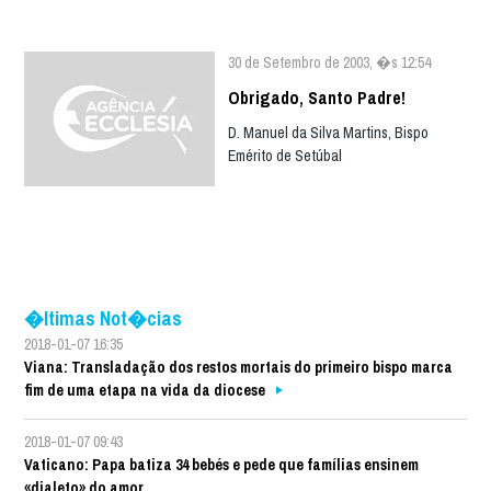
30 de Setembro de 2003, �s 12:54
Obrigado, Santo Padre!
D. Manuel da Silva Martins, Bispo
Emérito de Setúbal
�ltimas Not�cias
2018-01-07 16:35
Viana: Transladação dos restos mortais do primeiro bispo marca
fim de uma etapa na vida da diocese
2018-01-07 09:43
Vaticano: Papa batiza 34 bebés e pede que famílias ensinem
«dialeto» do amor