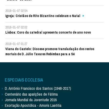
2018-01-07 02:54
Igreja: Cristãos de Rito Bizantino celebram o Natal
2018-01-07 02:02
Lisboa: Coro da catedral apresenta concerto de ano novo
2018-01-07 01:27
Viana do Castelo: Diocese promove transladação dos restos
mortais de D. Júlio Tavares Rebimbas para a Sé
ESPECIAIS ECCLESIA
D. António Francisco dos Santos (1948-2017)
Centenário das aparições de Fátima
Jornada Mundial da Juventude 2016
Exortação Apostólica - Amoris Laetitia