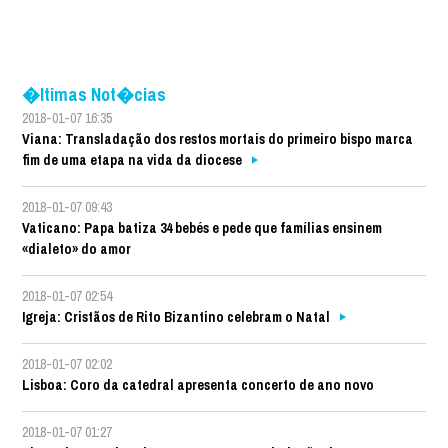
�ltimas Not�cias
2018-01-07 16:35
Viana: Transladação dos restos mortais do primeiro bispo marca
fim de uma etapa na vida da diocese
2018-01-07 09:43
Vaticano: Papa batiza 34 bebés e pede que famílias ensinem
«dialeto» do amor
2018-01-07 02:54
Igreja: Cristãos de Rito Bizantino celebram o Natal
2018-01-07 02:02
Lisboa: Coro da catedral apresenta concerto de ano novo
2018-01-07 01:27