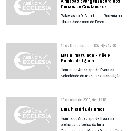
A missão evangelizadora dos
Cursos de Cristandade
Palavras de D. Maurílio de Gouveia na
Ultreia diocesana de Évora
10 de Dezembro de 2007, �s 17:00
Maria Imaculada - Mãe e
Rainha da Igreja
Homilia do Arcebispo de Évora na
Solenidade da Imaculada Conceição
19 de Abril de 2007, �s 10:59
Uma história de amor
Homilia do Arcebispo de Évora na
profissão perpétua da Irmã
Concepcionista Magda Maria da Cruz