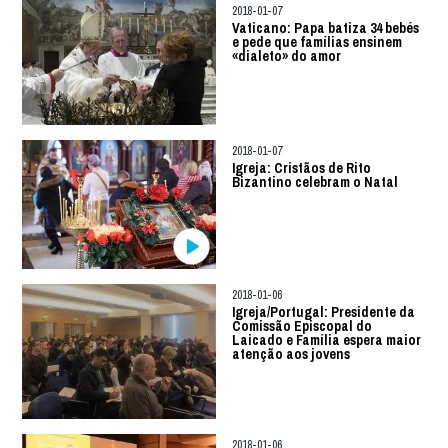
2018-01-07
Vaticano: Papa batiza 34 bebés
e pede que famílias ensinem
«dialeto» do amor
2018-01-07
Igreja: Cristãos de Rito
Bizantino celebram o Natal
2018-01-06
Igreja/Portugal: Presidente da
Comissão Episcopal do
Laicado e Família espera maior
atenção aos jovens
2018-01-06