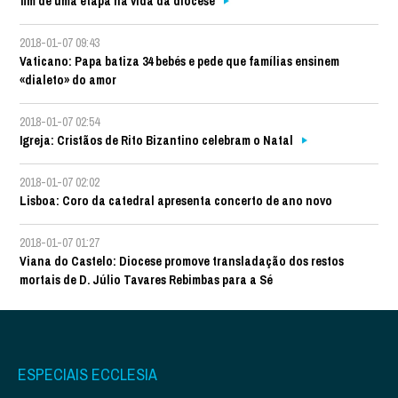
fim de uma etapa na vida da diocese
2018-01-07 09:43
Vaticano: Papa batiza 34 bebés e pede que famílias ensinem
«dialeto» do amor
2018-01-07 02:54
Igreja: Cristãos de Rito Bizantino celebram o Natal
2018-01-07 02:02
Lisboa: Coro da catedral apresenta concerto de ano novo
2018-01-07 01:27
Viana do Castelo: Diocese promove transladação dos restos
mortais de D. Júlio Tavares Rebimbas para a Sé
ESPECIAIS ECCLESIA