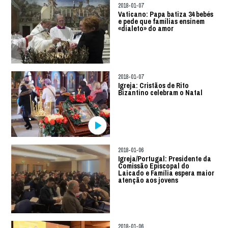
2018-01-07
Vaticano: Papa batiza 34 bebés
e pede que famílias ensinem
«dialeto» do amor
2018-01-07
Igreja: Cristãos de Rito
Bizantino celebram o Natal
2018-01-06
Igreja/Portugal: Presidente da
Comissão Episcopal do
Laicado e Família espera maior
atenção aos jovens
2018-01-06