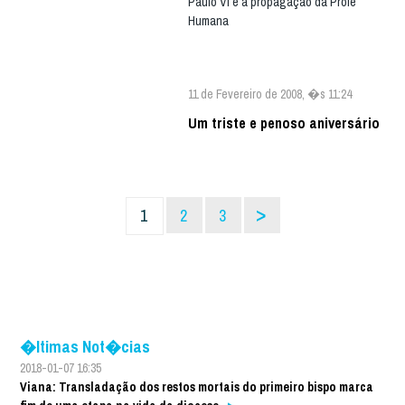
Paulo VI e a propagação da Prole
Humana
11 de Fevereiro de 2008, �s 11:24
Um triste e penoso aniversário
>
1
2
3
�ltimas Not�cias
2018-01-07 16:35
Viana: Transladação dos restos mortais do primeiro bispo marca