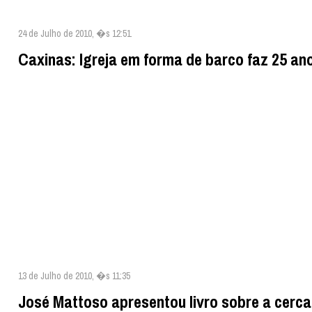
24 de Julho de 2010, �s 12:51
Caxinas: Igreja em forma de barco faz 25 an
13 de Julho de 2010, �s 11:35
José Mattoso apresentou livro sobre a cerca