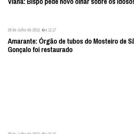
Viana: Bispo pede novo olhar sobre os idoso
26 de Julho de 2010, �s 11:17
Amarante: Órgão de tubos do Mosteiro de S
Gonçalo foi restaurado