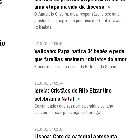
s
uma etapa na vida da diocese
D. Anacleto Oliveira, atual responsável diocesano,
prestou homenagem ao percurso de D. Júlio Tavares
Rebimbas
ão
2018-01-07 09:43
Vaticano: Papa batiza 34 bebés e pede
que famílias ensinem «dialeto» do amor
Francisco assinalou festa do Batismo do Senhor
2018-01-07 02:54
Igreja: Cristãos de Rito Bizantino
celebram o Natal
Comunidades que seguem calendário Juliano
também marcam presença em Portugal
2018-01-07 02:02
Lisboa: Coro da catedral apresenta