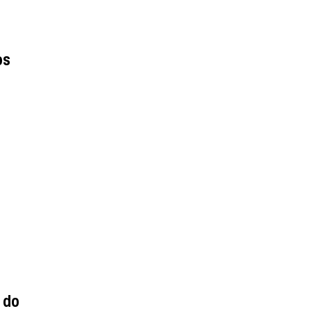
os
 do