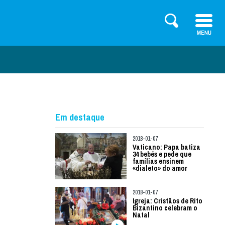
Em destaque
2018-01-07
Vaticano: Papa batiza
34 bebés e pede que
famílias ensinem
«dialeto» do amor
2018-01-07
Igreja: Cristãos de Rito
Bizantino celebram o
Natal