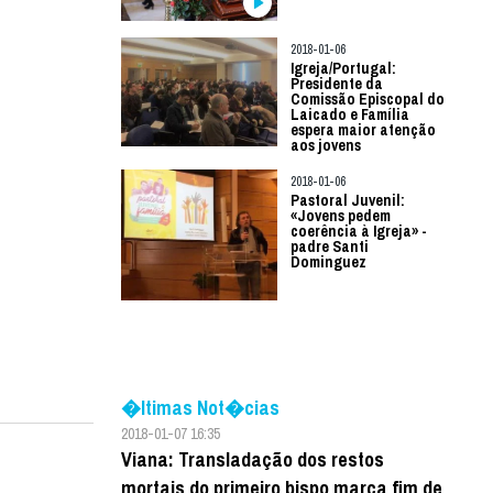
2018-01-06
Igreja/Portugal:
Presidente da
Comissão Episcopal do
Laicado e Família
espera maior atenção
aos jovens
2018-01-06
Pastoral Juvenil:
«Jovens pedem
coerência à Igreja» -
padre Santi
Dominguez
�ltimas Not�cias
2018-01-07 16:35
Viana: Transladação dos restos
mortais do primeiro bispo marca fim de