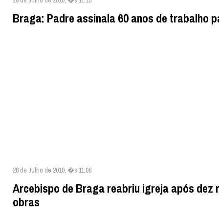
26 de Julho de 2010, �s 11:10
Braga: Padre assinala 60 anos de trabalho p
26 de Julho de 2010, �s 11:06
Arcebispo de Braga reabriu igreja após dez
obras