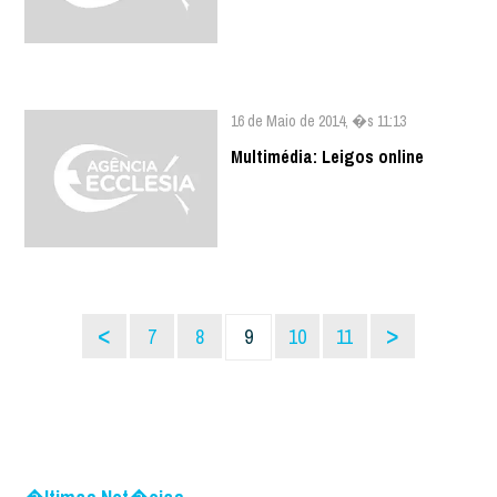
16 de Maio de 2014, �s 11:13
Multimédia: Leigos online
<
>
7
8
9
10
11