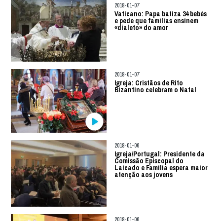
2018-01-07
Vaticano: Papa batiza 34 bebés
e pede que famílias ensinem
«dialeto» do amor
2018-01-07
Igreja: Cristãos de Rito
Bizantino celebram o Natal
2018-01-06
Igreja/Portugal: Presidente da
Comissão Episcopal do
Laicado e Família espera maior
atenção aos jovens
2018-01-06