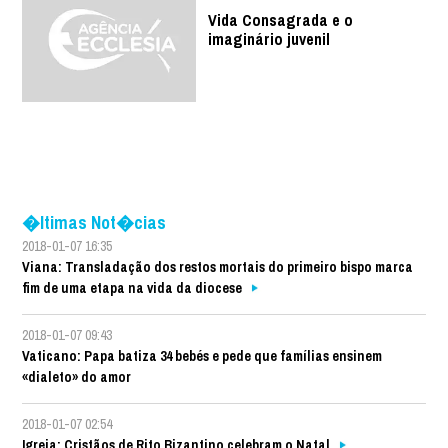
Vida Consagrada e o
imaginário juvenil
�ltimas Not�cias
2018-01-07 16:35
Viana: Transladação dos restos mortais do primeiro bispo marca
fim de uma etapa na vida da diocese
2018-01-07 09:43
Vaticano: Papa batiza 34 bebés e pede que famílias ensinem
«dialeto» do amor
2018-01-07 02:54
Igreja: Cristãos de Rito Bizantino celebram o Natal