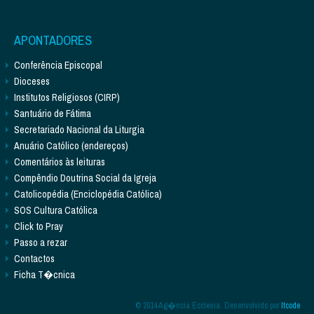
APONTADORES
Conferência Episcopal
Dioceses
Institutos Religiosos (CIRP)
Santuário de Fátima
Secretariado Nacional da Liturgia
Anuário Católico (endereços)
Comentários às leituras
Compêndio Doutrina Social da Igreja
Catolicopédia (Enciclopédia Católica)
SOS Cultura Católica
Click to Pray
Passo a rezar
Contactos
Ficha T�cnica
© 2014 Ag�ncia Ecclesia. Desenvolvido por
Itcode