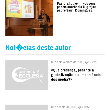
Pastoral Juvenil: «Jovens
pedem coerência à Igreja» -
padre Santi Dominguez
Not�cias deste autor
06 de Novembro de 2006, �s 17:26
«Que presença, perante a
globalização e a importância
dos media?»
06 de Maio de 2006, �s 10:55