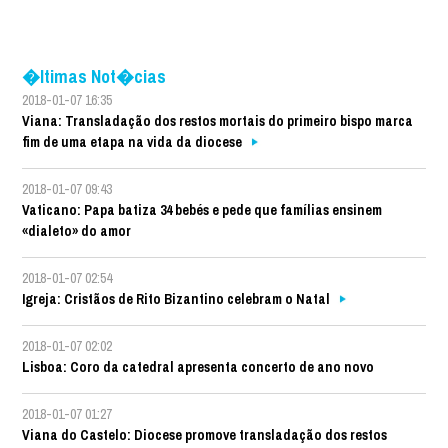
�ltimas Not�cias
2018-01-07 16:35
Viana: Transladação dos restos mortais do primeiro bispo marca
fim de uma etapa na vida da diocese
2018-01-07 09:43
Vaticano: Papa batiza 34 bebés e pede que famílias ensinem
«dialeto» do amor
2018-01-07 02:54
Igreja: Cristãos de Rito Bizantino celebram o Natal
2018-01-07 02:02
Lisboa: Coro da catedral apresenta concerto de ano novo
2018-01-07 01:27
Viana do Castelo: Diocese promove transladação dos restos