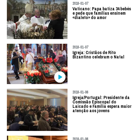
2018-01-07
Vaticano: Papa batiza 34 bebés
e pede que famílias ensinem
«dialeto» do amor
2018-01-07
Igreja: Cristãos de Rito
Bizantino celebram o Natal
2018-01-06
Igreja/Portugal: Presidente da
Comissão Episcopal do
Laicado e Família espera maior
atenção aos jovens
2018-01-06