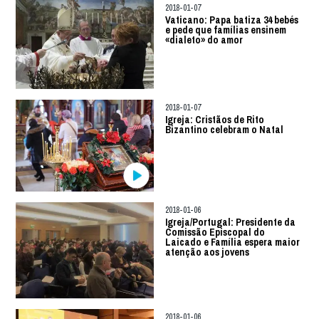
2018-01-07
Vaticano: Papa batiza 34 bebés
e pede que famílias ensinem
«dialeto» do amor
2018-01-07
Igreja: Cristãos de Rito
Bizantino celebram o Natal
2018-01-06
Igreja/Portugal: Presidente da
Comissão Episcopal do
Laicado e Família espera maior
atenção aos jovens
2018-01-06