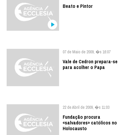
Beato e Pintor
07 de Maio de 2009, �s 16:07
Vale de Cedron prepara-se
para acolher o Papa
22 de Abril de 2009, �s 11:03
Fundação procura
«salvadores» católicos no
Holocausto