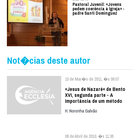
Pastoral Juvenil: «Jovens
pedem coerência à Igreja» -
padre Santi Dominguez
Not�cias deste autor
10 de Mar�o de 2011, �s 08:07
«Jesus de Nazaré« de Bento
XVI, segunda parte - A
Importância de um método
H. Noronha Galvão
06 de Abril de 2010, �s 11:36