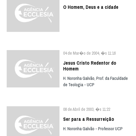
O Homem, Deus e a cidade
04 de Mar�o de 2004, �s 11:16
Jesus Cristo Redentor do
Homem
H. Noronha Galvão, Prof. da Faculdade
de Teologia - UCP
08 de Abril de 2003, �s 11:22
Ser para a Ressurreição
H. Noronha Galvão - Professor UCP