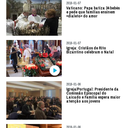
2018-01-07
Vaticano: Papa batiza 34 bebés
e pede que famílias ensinem
«dialeto» do amor
2018-01-07
Igreja: Cristãos de Rito
Bizantino celebram o Natal
2018-01-06
Igreja/Portugal: Presidente da
Comissão Episcopal do
Laicado e Família espera maior
atenção aos jovens
2018-01-06