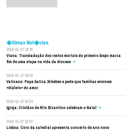
�ltimas Not�cias
2018-01-07 16:35
Viana: Transladação dos restos mortais do primeiro bispo marca
fim de uma etapa na vida da diocese
2018-01-07 09:43
Vaticano: Papa batiza 34 bebés e pede que famílias ensinem
«dialeto» do amor
2018-01-07 02:54
Igreja: Cristãos de Rito Bizantino celebram o Natal
2018-01-07 02:02
Lisboa: Coro da catedral apresenta concerto de ano novo