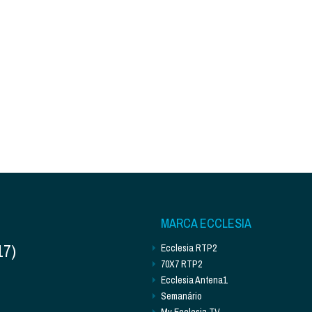
MARCA ECCLESIA
17)
Ecclesia RTP2
70X7 RTP2
Ecclesia Antena1
Semanário
My Ecclesia TV