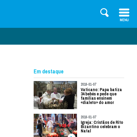
Em destaque
2018-01-07
Vaticano: Papa batiza
34 bebés e pede que
famílias ensinem
«dialeto» do amor
2018-01-07
Igreja: Cristãos de Rito
Bizantino celebram o
Natal