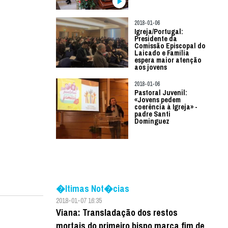
2018-01-06
Igreja/Portugal:
Presidente da
Comissão Episcopal do
Laicado e Família
espera maior atenção
aos jovens
2018-01-06
Pastoral Juvenil:
«Jovens pedem
coerência à Igreja» -
padre Santi
Dominguez
�ltimas Not�cias
2018-01-07 16:35
Viana: Transladação dos restos
mortais do primeiro bispo marca fim de