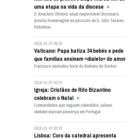
uma etapa na vida da diocese
D. Anacleto Oliveira, atual responsável diocesano,
prestou homenagem ao percurso de D. Júlio Tavares
Rebimbas
2018-01-07 09:43
Vaticano: Papa batiza 34 bebés e pede
que famílias ensinem «dialeto» do amor
Francisco assinalou festa do Batismo do Senhor
2018-01-07 02:54
Igreja: Cristãos de Rito Bizantino
celebram o Natal
Comunidades que seguem calendário Juliano
também marcam presença em Portugal
2018-01-07 02:02
Lisboa: Coro da catedral apresenta