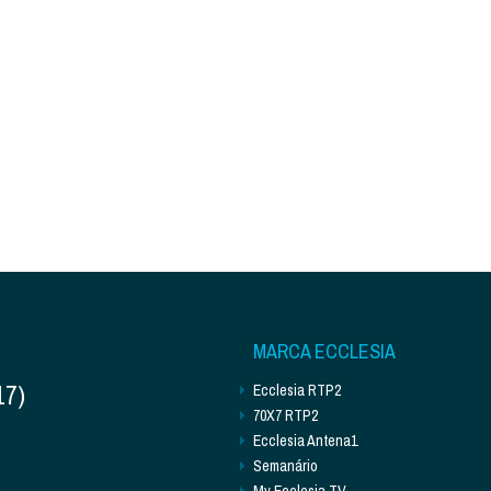
MARCA ECCLESIA
17)
Ecclesia RTP2
70X7 RTP2
Ecclesia Antena1
Semanário
My Ecclesia TV