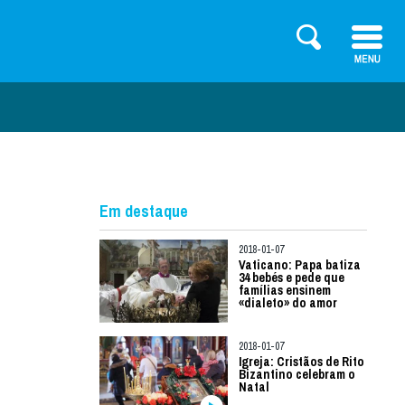
Em destaque
2018-01-07
Vaticano: Papa batiza
34 bebés e pede que
famílias ensinem
«dialeto» do amor
2018-01-07
Igreja: Cristãos de Rito
Bizantino celebram o
Natal