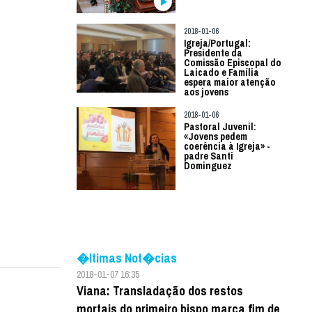
2018-01-06
Igreja/Portugal:
Presidente da
Comissão Episcopal do
Laicado e Família
espera maior atenção
aos jovens
2018-01-06
Pastoral Juvenil:
«Jovens pedem
coerência à Igreja» -
padre Santi
Dominguez
�ltimas Not�cias
2018-01-07 16:35
Viana: Transladação dos restos
mortais do primeiro bispo marca fim de