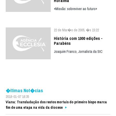
Roraima
«Missão: sobreviver ao futuro»
22 de Mar�o de 2005, �s 15:22
História com 1000 edições -
Parabéns
Joaquim Franco, Jornalista da SIC
�ltimas Not�cias
2018-01-07 16:35
Viana: Transladação dos restos mortais do primeiro bispo marca
fim de uma etapa na vida da diocese