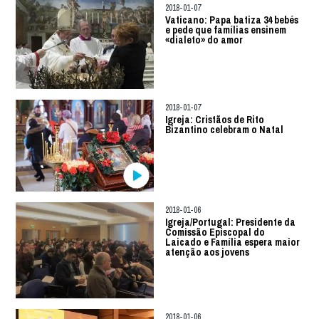
2018-01-07
Vaticano: Papa batiza 34 bebés
e pede que famílias ensinem
«dialeto» do amor
2018-01-07
Igreja: Cristãos de Rito
Bizantino celebram o Natal
2018-01-06
Igreja/Portugal: Presidente da
Comissão Episcopal do
Laicado e Família espera maior
atenção aos jovens
2018-01-06