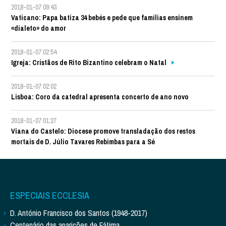
2018-01-07 09:43
Vaticano: Papa batiza 34 bebés e pede que famílias ensinem
«dialeto» do amor
2018-01-07 02:54
Igreja: Cristãos de Rito Bizantino celebram o Natal
2018-01-07 02:02
Lisboa: Coro da catedral apresenta concerto de ano novo
2018-01-07 01:27
Viana do Castelo: Diocese promove transladação dos restos
mortais de D. Júlio Tavares Rebimbas para a Sé
ESPECIAIS ECCLESIA
D. António Francisco dos Santos (1948-2017)
Centenário das aparições de Fátima