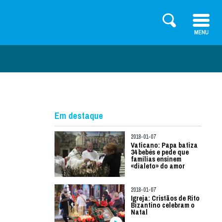
Em destaque
2018-01-07
Vaticano: Papa batiza
34 bebés e pede que
famílias ensinem
«dialeto» do amor
2018-01-07
Igreja: Cristãos de Rito
Bizantino celebram o
Natal