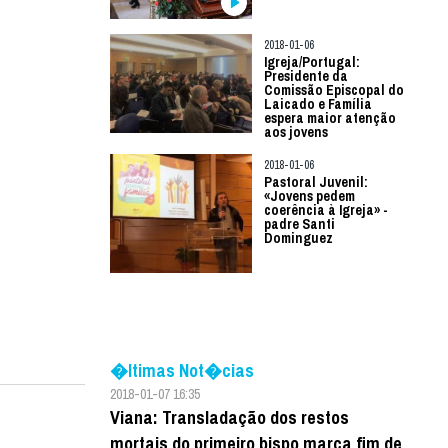
2018-01-06
Igreja/Portugal:
Presidente da
Comissão Episcopal do
Laicado e Família
espera maior atenção
aos jovens
2018-01-06
Pastoral Juvenil:
«Jovens pedem
coerência à Igreja» -
padre Santi
Dominguez
�ltimas Not�cias
2018-01-07 16:35
Viana: Transladação dos restos
mortais do primeiro bispo marca fim de