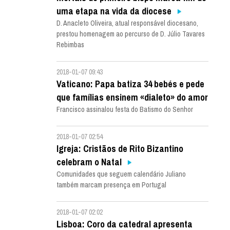
uma etapa na vida da diocese
D. Anacleto Oliveira, atual responsável diocesano,
prestou homenagem ao percurso de D. Júlio Tavares
Rebimbas
2018-01-07 09:43
Vaticano: Papa batiza 34 bebés e pede
que famílias ensinem «dialeto» do amor
Francisco assinalou festa do Batismo do Senhor
2018-01-07 02:54
Igreja: Cristãos de Rito Bizantino
celebram o Natal
Comunidades que seguem calendário Juliano
também marcam presença em Portugal
2018-01-07 02:02
Lisboa: Coro da catedral apresenta