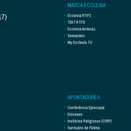
MARCA ECCLESIA
17)
Ecclesia RTP2
70X7 RTP2
Ecclesia Antena1
Semanário
My Ecclesia TV
APONTADORES
Conferência Episcopal
Dioceses
Institutos Religiosos (CIRP)
Santuário de Fátima