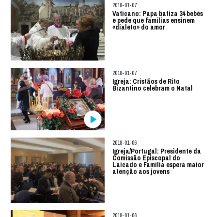
2018-01-07
Vaticano: Papa batiza 34 bebés
e pede que famílias ensinem
«dialeto» do amor
2018-01-07
Igreja: Cristãos de Rito
Bizantino celebram o Natal
2018-01-06
Igreja/Portugal: Presidente da
Comissão Episcopal do
Laicado e Família espera maior
atenção aos jovens
2018-01-06