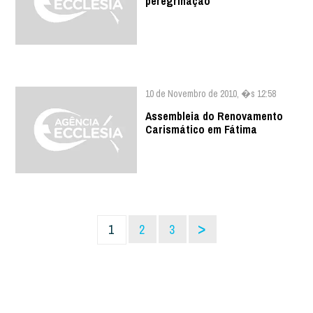
peregrinação
10 de Novembro de 2010, �s 12:58
Assembleia do Renovamento
Carismático em Fátima
>
1
2
3