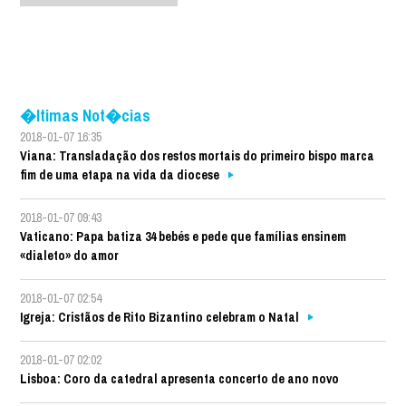
�ltimas Not�cias
2018-01-07 16:35
Viana: Transladação dos restos mortais do primeiro bispo marca
fim de uma etapa na vida da diocese
2018-01-07 09:43
Vaticano: Papa batiza 34 bebés e pede que famílias ensinem
«dialeto» do amor
2018-01-07 02:54
Igreja: Cristãos de Rito Bizantino celebram o Natal
2018-01-07 02:02
Lisboa: Coro da catedral apresenta concerto de ano novo