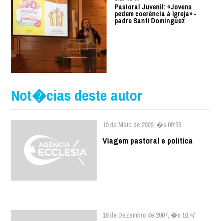
Pastoral Juvenil: «Jovens
pedem coerência à Igreja» -
padre Santi Dominguez
Not�cias deste autor
19 de Maio de 2009, �s 09:33
Viagem pastoral e política
18 de Dezembro de 2007, �s 10:47