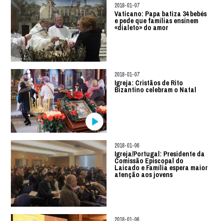
2018-01-07
Vaticano: Papa batiza 34 bebés
e pede que famílias ensinem
«dialeto» do amor
2018-01-07
Igreja: Cristãos de Rito
Bizantino celebram o Natal
2018-01-06
Igreja/Portugal: Presidente da
Comissão Episcopal do
Laicado e Família espera maior
atenção aos jovens
2018-01-06