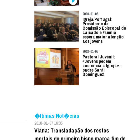
2018-01-06
Igreja/Portugal:
Presidente da
Comissão Episcopal do
Laicado e Família
espera maior atenção
aos jovens
2018-01-06
Pastoral Juvenil:
«Jovens pedem
coerência à Igreja» -
padre Santi
Dominguez
�ltimas Not�cias
2018-01-07 16:35
Viana: Transladação dos restos
mortais do primeiro bispo marca fim de