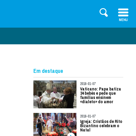
Em destaque
2018-01-07
Vaticano: Papa batiza
34 bebés e pede que
famílias ensinem
«dialeto» do amor
2018-01-07
Igreja: Cristãos de Rito
Bizantino celebram o
Natal