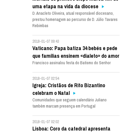
uma etapa na vida da diocese
D. Anacleto Oliveira, atual responsável diocesano,
prestou homenagem ao percurso de D. Júlio Tavares
Rebimbas
2018-01-07 09:43
Vaticano: Papa batiza 34 bebés e pede
que famílias ensinem «dialeto» do amor
Francisco assinalou festa do Batismo do Senhor
2018-01-07 02:54
Igreja: Cristãos de Rito Bizantino
celebram o Natal
Comunidades que seguem calendário Juliano
também marcam presença em Portugal
2018-01-07 02:02
Lisboa: Coro da catedral apresenta