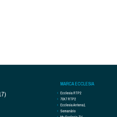
MARCA ECCLESIA
17)
Ecclesia RTP2
70X7 RTP2
Ecclesia Antena1
Semanário
My Ecclesia TV